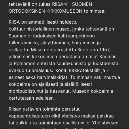
tehtävänä on tukea RIISAN – SUOMEN
ORTODOKSINEN KIRKKOMUSEON toimintaa.
RIISA on ammatillisesti hoidettu
kulttuurihistoriallinen museo, jonka tehtävänä on
Suomen ortodoksisen kulttuuriperinnön
tallentaminen, säilyttäminen, hoitaminen ja
esilläpito. Museo on perustettu Kuopioon 1957,
jolloin sen kokoelmien perustana on ollut Karjalan
ja Petsamon entisistä seurakunnista ja luostareista
evakuoitu omaisuus: ikonit, kirkkotekstiilit ja -
esineet sekä harvinaiskirjat. Toiminnan vakiinnuttua
kokoelma on ajallisesti ja sisällöllisesti
monipuolistunut ja kasvanut. Museon kokoelmia
kartutetaan edelleen.
Riisan ystävien toiminta perustuu
vapaaehtoisuuteen eikä yhdistys maksa palkkaa
tai palkkioita toimintaan osallistuville. Yhdistyksen