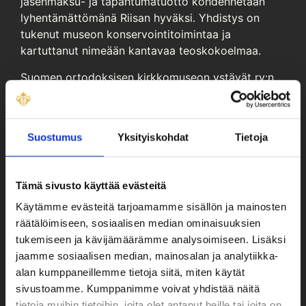
jäsenmaksu- ja tapahtumatuotto kohdennetaan
lyhentämättömänä Riisan hyväksi. Yhdistys on
tukenut museon konservointitoimintaa ja
kartuttanut nimeään kantavaa teoskokoelmaa.
Suomen ortodoksisen kirkkomuseon ystävät ry:n
jäsenet osallistuvat Riisan näyttelyjen avajaisiin,
kuulevat ystäväilloissa mielenkiintoisia luentoja ja
saavat mahdollisuuden osallistua kiinnostaviin
Suostumus
Yksityiskohdat
Tietoja
matkoihin.
Tule Sinäkin Riisan ystäviin!
Tämä sivusto käyttää evästeitä
Käytämme evästeitä tarjoamamme sisällön ja mainosten
Yhteystiedot:
räätälöimiseen, sosiaalisen median ominaisuuksien
tukemiseen ja kävijämäärämme analysoimiseen. Lisäksi
Mika Hyttinen, Suomen ortodoksisen
jaamme sosiaalisen median, mainosalan ja analytiikka-
kirkkomuseon ystävät r.y:n sihteeri
alan kumppaneillemme tietoja siitä, miten käytät
sivustoamme. Kumppanimme voivat yhdistää näitä
mikam.hyttinen@gmail.com
tietoja muihin tietoihin, joita olet antanut heille tai joita on