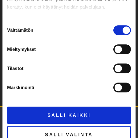
kerätty, kun olet käyttänyt heidän palvelujaan.
Riisan ystävien Italian matkalla vierailtiin muun
Suostumuksen
muassa Italian ortodoksien keskuspyhäkössä, eli
Välttämätön
Pyhän Georgios Voittajan katedraalissa
valinta
Venetsiassa.
Mieltymykset
AJANKOHTAISTA
Tilastot
Markkinointi
SALLI KAIKKI
SALLI VALINTA