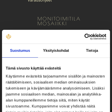
Varausohjeet
MONITOIMITILA
MOSAIIKKI
Tilavuokra 100 € / 2 tuntia (ma
– pe klo 8-16)
Tilavuokra 120 € / 2 tuntia (la
Suostumus
Yksityiskohdat
Tietoja
klo 11-15)
Tilavuokra 150 € / 2 tuntia
(muina aikoina)
Tämä sivusto käyttää evästeitä
Hinnat sisältävät alv 25,5%
Käytämme evästeitä tarjoamamme sisällön ja mainosten
räätälöimiseen, sosiaalisen median ominaisuuksien
ASIANTUNTIJAPALVELUT
tukemiseen ja kävijämäärämme analysoimiseen. Lisäksi
jaamme sosiaalisen median, mainosalan ja analytiikka-
Konsultointi, tutkimus,
alan kumppaneillemme tietoja siitä, miten käytät
luennot, lausunnot 75 € / tunti
sivustoamme. Kumppanimme voivat yhdistää näitä
+ alv 25,5%