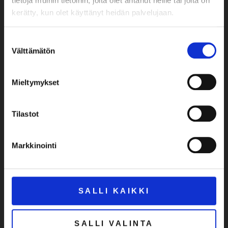
tietoja muihin tietoihin, joita olet antanut heille tai joita on
Tuntiveloituksen
kerätty, kun olet käyttänyt heidän palvelujaan.
vähimmäisveloitus 0,5 tunti
Suostumuksen
Välttämätön
valinta
ESINE- JA
NÄYTTELYLAINAT
Mieltymykset
Lisätiedot
museonjohtaja Anne
Tilastot
Laiti anne.laiti@riisa.fi
Markkinointi
SALLI KAIKKI
SALLI VALINTA