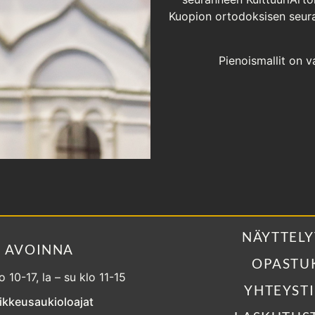
Kuopion ortodoksisen seura
Pienoismallit on v
NÄYTTELY
AVOINNA
OPASTU
lo 10-17, la – su klo 11-15
YHTEYST
ikkeusaukioloajat