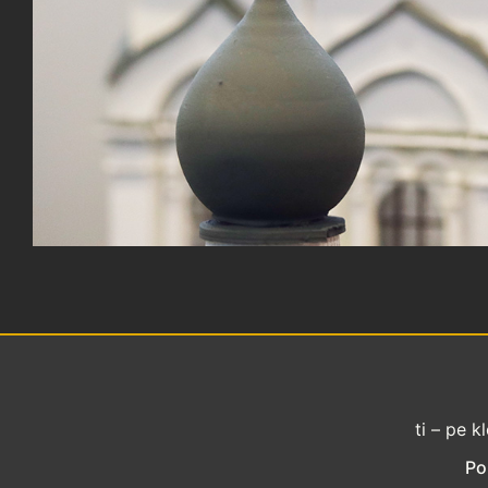
ti – pe k
Po