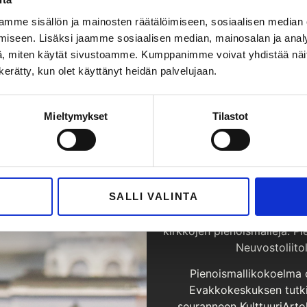
Valamon, Konevitsan ja Pet
merkittävä kokoelma ikoneita
mme sisällön ja mainosten räätälöimiseen, sosiaalisen median
avaa ainutlaatuisen nä
iseen. Lisäksi jaamme sosiaalisen median, mainosalan ja analy
, miten käytät sivustoamme. Kumppanimme voivat yhdistää näitä t
Näyttel
n kerätty, kun olet käyttänyt heidän palvelujaan.
Mieltymykset
Tilastot
SALLI VALINTA
Museon toisessa kerrokse
kirkkojen pienoismalleja.
Pi
Neuvostoliit
Pienoismallikokoelma 
Evakkokeskuk
sen tut
seuranneen KulttuuriArt