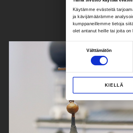
Käytämme evästeitä tarjoama
ja kävijämäärämme analysoim
kumppaneillemme tietoja siitä
olet antanut heille tai joita o
Suostumuksen
Välttämätön
valinta
KIELLÄ