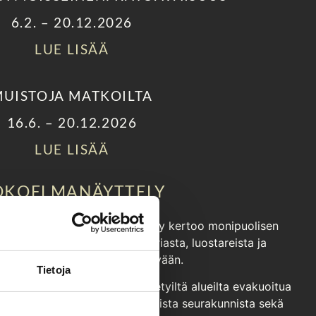
6.2. – 20.12.2026
LUE LISÄÄ
UISTOJA MATKOILTA
16.6. – 20.12.2026
LUE LISÄÄ
OKOELMANÄYTTELY
ely avattiin 5.2.2026. Näyttely kertoo monipuolisen
n ortodoksisen kirkon historiasta, luostareista ja
aiteesta 1300-luvulta nykypäivään.
Tietoja
aikana Neuvostoliitolle menetetyiltä alueilta evakuoitua
ka on peräisin Karjalan ortodoksista seurakunnista sekä