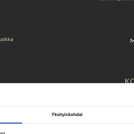
M
K
Uudistettu kokoelmanäytt
esineistön myötä Suome
kirkkot
Yksityiskohdat
Esillä on II maailmansodan 
kirkollista esineistöä, jo
itä