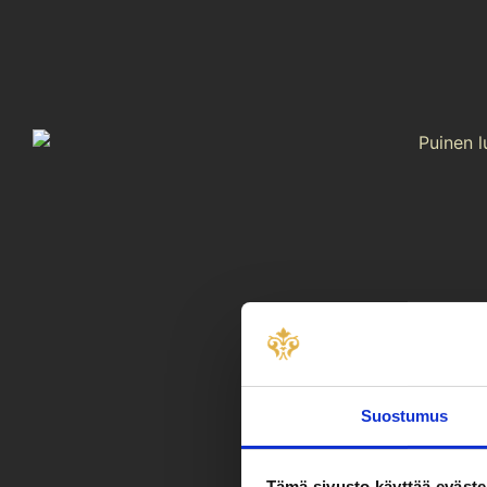
Suostumus
Tämä sivusto käyttää eväste