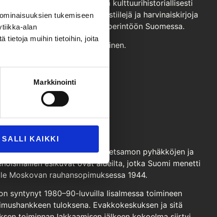
samon luostareista. Taide- ja kulttuurihistoriallisesti
, sakraaliesineitä, kirkkotekstiilejä ja harvinaiskirjoja
 ominaisuuksien tukemiseen
kymän ortodoksiseen kulttuuriperintöön Suomessa.
tiikka-alan
ietoja muihin tietoihin, joita
y on suomen- ja englanninkielinen.
Markkinointi
PIENOISMALLIT
SALLI KAIKKI
ssa on nähtävillä Karjalan ja Petsamon pyhäkköjen ja
enoismallien esikuvat ovat
alueilta, jotka Suomi menetti
olle Moskovan rauhansopimuksessa 1944.
on syntynyt 1980–90-luvuilla Iisalmessa toimineen
kimushankkeen tuloksena. Evakkokeskuksen ja sitä
oksen
toiminnan lakkaamisen jälkeen kokoelma siirtyi