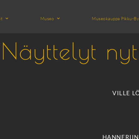
ut
Museo
Museokauppa Pikku-By
Näyttelyt nyt
VILLE 
HANNERIIN