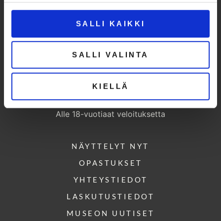
AVOINNA
SALLI KAIKKI
ti – pe klo 10-17, la – su klo 11-15
Poikkeusaukioloajat
SALLI VALINTA
PÄÄSYLIPUT
KIELLÄ
Aikuiset 12 €
Opiskelijat ja eläkeläiset 8 €
Alle 18-vuotiaat veloituksetta
NÄYTTELYT NYT
OPASTUKSET
YHTEYSTIEDOT
LASKUTUSTIEDOT
MUSEON UUTISET