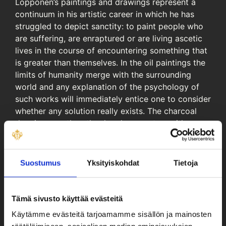
Löppönen’s paintings and drawings represent a
continuum in his artistic career in which he has
struggled to depict sanctity: to paint people who
are suffering, are enraptured or are living ascetic
lives in the course of encountering something that
is greater than themselves. In the oil paintings the
limits of humanity merge with the surrounding
world and any explanation of the psychology of
such works will immediately entice one to consider
whether any solution really exists. The charcoal
drawings, on the other hand, present us with
impressive and closely detailed faces in a manner
that is familiar from the masters of Renaissance
and Baroque art.
Suostumus
Yksityiskohdat
Tietoja
Ville Löppönen was born in Savonlinna in 1980 and
lives and works there now. He graduated from the
Tämä sivusto käyttää evästeitä
Academy of Fine Arts in 2007 and gained a
master’s degree in Orthodox Theology in 2018.
Käytämme evästeitä tarjoamamme sisällön ja mainosten