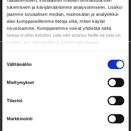
räätälöimiseen, sosiaalisen median ominaisuuksien
The artist’s reimbursement was supported in part
tukemiseen ja kävijämäärämme analysoimiseen. Lisäksi
by the Finnish Heritage Agency
jaamme sosiaalisen median, mainosalan ja analytiikka-
alan kumppaneillemme tietoja siitä, miten käytät
sivustoamme. Kumppanimme voivat yhdistää näitä
tietoja muihin tietoihin, joita olet antanut heille tai joita on
kerätty, kun olet käyttänyt heidän palvelujaan.
Suostumuksen
Välttämätön
valinta
Mieltymykset
Tilastot
Karjalankatu 1, 70110 Kuopio
Markkinointi