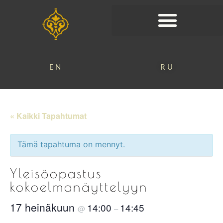
EN
RU
« Kaikki Tapahtumat
Tämä tapahtuma on mennyt.
Yleisöopastus
kokoelmanäyttelyyn
17 heinäkuun
14:00
14:45
@
–