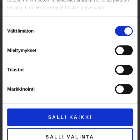
kerätty, kun olet käyttänyt heidän palvelujaan.
Suostumuksen
Välttämätön
valinta
Karjalankatu 1, 70110 Kuopio
Mieltymykset
Tilastot
AVOINNA
ti – pe klo 10-17, la – su klo 11-15
Markkinointi
Poikkeusaukioloajat
PÄÄSYLIPUT
SALLI KAIKKI
Aikuiset 12 €
Opiskelijat ja eläkeläiset 8 €
Alle 18-vuotiaat veloituksetta
SALLI VALINTA