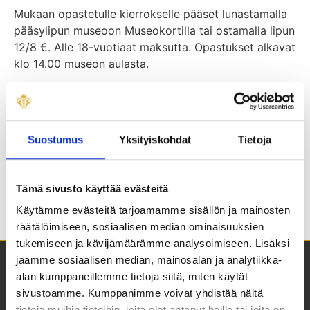
Mukaan opastetulle kierrokselle pääset lunastamalla
pääsylipun museoon Museokortilla tai ostamalla lipun
12/8 €. Alle 18-vuotiaat maksutta. Opastukset alkavat
klo 14.00 museon aulasta.
Kesän yleisöopastukset
Suostumus
Yksityiskohdat
Tietoja
Tapahtuma
Museo aukeaa jälleen
Yleisöopastus
navigointi
yleisölle
kokoelmanäyttelyyn
Tämä sivusto käyttää evästeitä
Käytämme evästeitä tarjoamamme sisällön ja mainosten
räätälöimiseen, sosiaalisen median ominaisuuksien
tukemiseen ja kävijämäärämme analysoimiseen. Lisäksi
jaamme sosiaalisen median, mainosalan ja analytiikka-
alan kumppaneillemme tietoja siitä, miten käytät
sivustoamme. Kumppanimme voivat yhdistää näitä
tietoja muihin tietoihin, joita olet antanut heille tai joita on