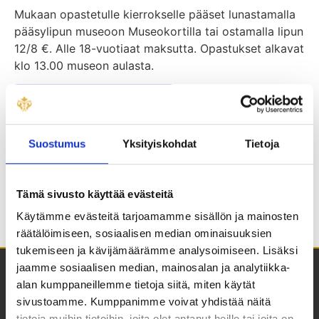
Mukaan opastetulle kierrokselle pääset lunastamalla
pääsylipun museoon Museokortilla tai ostamalla lipun
12/8 €. Alle 18-vuotiaat maksutta. Opastukset alkavat
klo 13.00 museon aulasta.
Kesän yleisöopastukset
Suostumus
Yksityiskohdat
Tietoja
Tapahtuma
Yleisöopastus
Yleisöopastus
navigointi
kokoelmanäyttelyyn
kokoelmanäyttelyyn
Tämä sivusto käyttää evästeitä
Käytämme evästeitä tarjoamamme sisällön ja mainosten
räätälöimiseen, sosiaalisen median ominaisuuksien
tukemiseen ja kävijämäärämme analysoimiseen. Lisäksi
jaamme sosiaalisen median, mainosalan ja analytiikka-
alan kumppaneillemme tietoja siitä, miten käytät
sivustoamme. Kumppanimme voivat yhdistää näitä
tietoja muihin tietoihin, joita olet antanut heille tai joita on