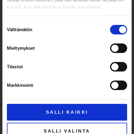
kerätty, kun olet käyttänyt heidän palvelujaan.
Suostumuksen
Välttämätön
valinta
Karjalankatu 1, 70110 Kuopio
Mieltymykset
Tilastot
AVOINNA
ti – pe klo 10-17, la – su klo 11-15
Markkinointi
Poikkeusaukioloajat
PÄÄSYLIPUT
SALLI KAIKKI
Aikuiset 12 €
Opiskelijat ja eläkeläiset 8 €
Alle 18-vuotiaat veloituksetta
SALLI VALINTA